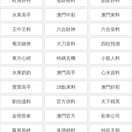
旺角好料
發財精料
創富好料
水果高手
澳門中彩
澳門來料
王中王料
六合財神
六合皇料
葡京賭俠
大刀皇料
四柱預測
東方心經
特碼玄機
小龍人料
水果奶奶
澳門高手
心水資料
寶寶高手
18點來料
澳門好彩
劉伯溫料
官方供料
天下精英
金明世家
澳門官方
彩券公司
鳳凰馬經
各壇精料
特區天順