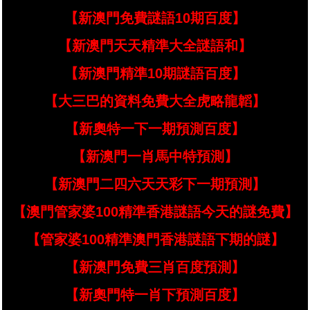
【新澳門免費謎語10期百度】
【新澳門天天精準大全謎語和】
【新澳門精準10期謎語百度】
【大三巴的資料免費大全虎略龍韜】
【新奧特一下一期預測百度】
【新澳門一肖馬中特預測】
【新澳門二四六天天彩下一期預測】
【澳門管家婆100精準香港謎語今天的謎免費】
【管家婆100精準澳門香港謎語下期的謎】
【新澳門免費三肖百度預測】
【新奧門特一肖下預測百度】