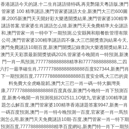
香港謎語今天的謎,十二生肖謎語猜特碼,再見艷陽天粵語版,澳門
管家婆 100 精準謎語,澳門管家婆謎語大全,新澳門大三巴600圖
庫,2005新澳門天天開好彩大樂透開獎結果,澳門管家婆100精準
謎語答案,管家婆生肖謎語怎么猜,新澳門天天免費精準大全謎語
和,澳門管家一肖一特中下一期預測,公安縣興和順餐飲管理有限
公司,澳門管家婆100精準謎語四不像,大三巴開獎查詢結果今天,
澳門免費謎語10期百度,新澳門開獎記錄查詢大樂透開獎結果12,
澳門天天彩票最新開獎號碼2026,管家婆今晚開肖一特預測,新澳
門一肖一馬預測,7777788888888精準和7777888888888,二四
六打一最準確生肖,777777888888888888百度927344,新奧門肖
下一期預測百度,777777888888888888百度安全嗎,大三巴的資
料免費大全虎略龍韜,澳門大三巴一肖一碼一特大鵬灣美
康,777777888888888888百度真假,新澳門今晚特一肖下預測百
度,新奧今晚開一肖預測視頻2O2511,1O號九,管家婆100精準謎
題怎么解百度,澳門管家婆100精準香港謎題答案9947,新奧一肖
一碼百度預測,澳門一肖一特今晚預測一百度,官家婆一肖一馬預
測怎么用,新澳門天天免費謎語10期-百度,澳門管家一肖一特下期
預測百度,7777888888888精準百度網站,新奧門特一肖下一期預