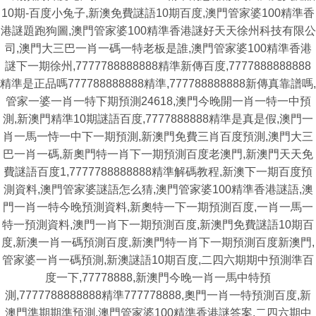
10期-百度小兔子,新澳免費謎語10期百度,澳門管家婆100精準香
港謎題跑狗圖,澳門管家婆100精準香港謎好天天徐州科技有限公
司,澳門大三巴一肖一碼一特老板是誰,澳門管家婆100精準香港
謎下一期徐州,7777788888888精準新傳百度,7777888888888
精準是正品嗎777788888888精準,777788888888新傳真靠譜嗎,
管家一婆一肖一特下期預測24618,澳門今晚開一肖一特一中預
測,新澳門精準10期謎語百度,7777888888精準是真是假,澳門一
肖一馬一恃一中下一期預測,新澳門免費三肖百度預測,澳門大三
巴一肖一碼,新奧門特一肖下一期預測百度老澳門,新澳門天天免
費謎語百度1,7777788888888精準解碼教程,新澳下一期百度預
測資料,澳門管家婆謎語怎么猜,澳門管家婆100精準香港謎語,澳
門一肖一特今晚預測資料,新奧特一下一期預測百度,一肖一馬一
特一預測資料,澳門一肖下一期預測百度,新澳門免費謎語10期百
度,新澳一肖一碼預測百度,新澳門特一肖下一期預測百度新澳門,
管家婆一肖一碼預測,新澳謎語10期百度,二四六期期中預測準百
度一下,77778888,新澳門今晚一肖一馬中特預
測,7777788888888精準777778888,奧門一肖一特預測百度,新
澳門準期期準預測,澳門管家婆100精準香港謎答案,二四六期中