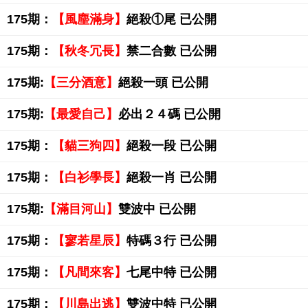
175期：
【風塵滿身】
絕殺①尾 已公開
175期：
【秋冬冗長】
禁二合數 已公開
175期:
【三分酒意】
絕殺一頭 已公開
175期:
【最愛自己】
必出２４碼 已公開
175期：
【貓三狗四】
絕殺一段 已公開
175期：
【白衫學長】
絕殺一肖 已公開
175期:
【滿目河山】
雙波中 已公開
175期：
【寥若星辰】
特碼３行 已公開
175期：
【凡間來客】
七尾中特 已公開
175期：
【川島出逃】
雙波中特 已公開