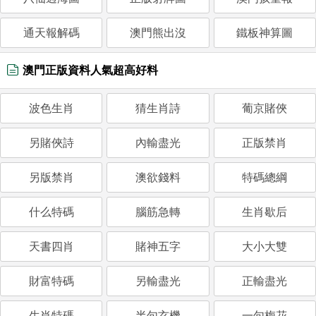
通天報解碼
澳門熊出沒
鐵板神算圖
澳門正版資料人氣超高好料
波色生肖
猜生肖詩
葡京賭俠
另賭俠詩
內輸盡光
正版禁肖
另版禁肖
澳欲錢料
特碼總綱
什么特碼
腦筋急轉
生肖歇后
天書四肖
賭神五字
大小大雙
財富特碼
另輸盡光
正輸盡光
生肖特碼
半句玄機
一句梅花