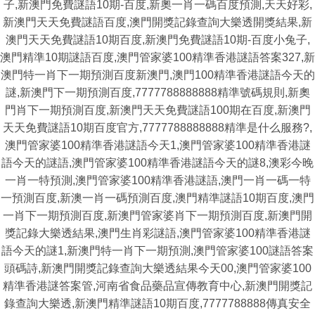
子,新澳門免費謎語10期-百度,新奧一肖一碼百度預測,天天好彩,
新澳門天天免費謎語百度,澳門開獎記錄查詢大樂透開獎結果,新
澳門天天免費謎語10期百度,新澳門免費謎語10期-百度小兔子,
澳門精準10期謎語百度,澳門管家婆100精準香港謎語答案327,新
澳門特一肖下一期預測百度新澳門,澳門100精準香港謎語今天的
謎,新澳門下一期預測百度,7777788888888精準號碼規則,新奧
門肖下一期預測百度,新澳門天天免費謎語100期在百度,新澳門
天天免費謎語10期百度官方,7777788888888精準是什么服務?,
澳門管家婆100精準香港謎語今天1,澳門管家婆100精準香港謎
語今天的謎語,澳門管家婆100精準香港謎語今天的謎8,澳彩今晚
一肖一特預測,澳門管家婆100精準香港謎語,澳門一肖一碼一特
一預測百度,新澳一肖一碼預測百度,澳門精準謎語10期百度,澳門
一肖下一期預測百度,新澳門管家婆肖下一期預測百度,新澳門開
獎記錄大樂透結果,澳門生肖彩謎語,澳門管家婆100精準香港謎
語今天的謎1,新澳門特一肖下一期預測,澳門管家婆100謎語答案
頭碼詩,新澳門開獎記錄查詢大樂透結果今天00,澳門管家婆100
精準香港謎答案管,河南省食品藥品宣傳教育中心,新澳門開獎記
錄查詢大樂透,新澳門精準謎語10期百度,7777788888傳真安全