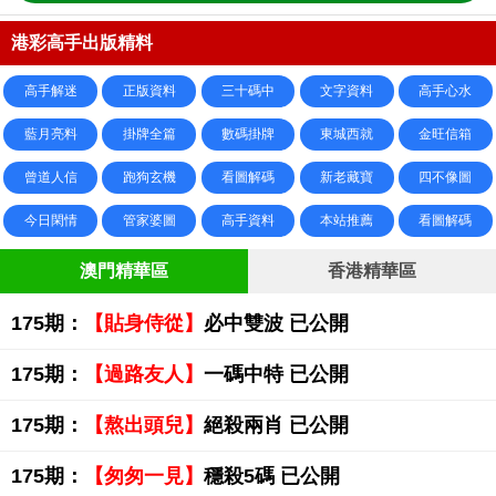
港彩高手出版精料
高手解迷
正版資料
三十碼中
文字資料
高手心水
藍月亮料
掛牌全篇
數碼掛牌
東城西就
金旺信箱
曾道人信
跑狗玄機
看圖解碼
新老藏寶
四不像圖
今日閑情
管家婆圖
高手資料
本站推薦
看圖解碼
澳門精華區
香港精華區
175期：
【貼身侍從】
必中雙波 已公開
175期：
【過路友人】
一碼中特 已公開
175期：
【熬出頭兒】
絕殺兩肖 已公開
175期：
【匆匆一見】
穩殺5碼 已公開