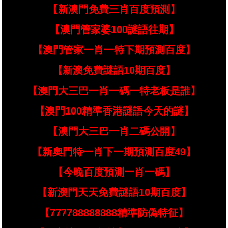
【新澳門免費三肖百度預測】
【澳門管家婆100謎語往期】
【澳門管家一肖一特下期預測百度】
【新澳免費謎語10期百度】
【澳門大三巴一肖一碼一特老板是誰】
【澳門100精準香港謎語今天的謎】
【澳門大三巴一肖二碼公開】
【新奧門特一肖下一期預測百度49】
【今晚百度預測一肖一碼】
【新澳門天天免費謎語10期百度】
【777788888888精準防偽特征】