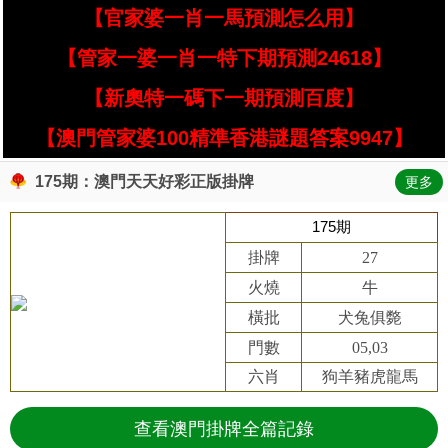
【官家婆一肖一馬預測怎么用】
【管家一婆一肖一特下期預測24618】
【新奧特一碼下一期預測百度】
【澳門管家婆100精準香港謎題答案9947】
175期：澳門天天好彩正版掛牌
更多
175期
掛牌
27
火燒
牛
橫批
犬兔俱斃
門數
05,03
六肖
狗羊豬虎龍馬
查看澳門掛牌全篇記錄