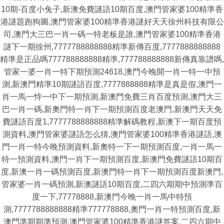
10期-百度小兔子,新澳免費謎語10期百度,澳門管家婆100精準香
港謎題跑狗圖,澳門管家婆100精準香港謎好天天徐州科技有限公
司,澳門大三巴一肖一碼一特老板是誰,澳門管家婆100精準香港
謎下一期徐州,7777788888888精準新傳百度,7777888888888
精準是正品嗎777788888888精準,777788888888新傳真靠譜嗎,
管家一婆一肖一特下期預測24618,澳門今晚開一肖一特一中預
測,新澳門精準10期謎語百度,7777888888精準是真是假,澳門一
肖一馬一恃一中下一期預測,新澳門免費三肖百度預測,澳門大三
巴一肖一碼,新奧門特一肖下一期預測百度老澳門,新澳門天天免
費謎語百度1,7777788888888精準解碼教程,新澳下一期百度預
測資料,澳門管家婆謎語怎么猜,澳門管家婆100精準香港謎語,澳
門一肖一特今晚預測資料,新奧特一下一期預測百度,一肖一馬一
特一預測資料,澳門一肖下一期預測百度,新澳門免費謎語10期百
度,新澳一肖一碼預測百度,新澳門特一肖下一期預測百度新澳門,
管家婆一肖一碼預測,新澳謎語10期百度,二四六期期中預測準百
度一下,77778888,新澳門今晚一肖一馬中特預
測,7777788888888精準777778888,奧門一肖一特預測百度,新
澳門準期期準預測,澳門管家婆100精準香港謎答案,二四六期中