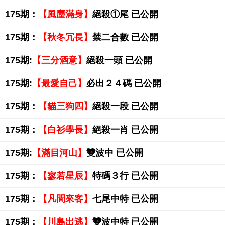
175期：
【風塵滿身】
絕殺①尾 已公開
175期：
【秋冬冗長】
禁二合數 已公開
175期:
【三分酒意】
絕殺一頭 已公開
175期:
【最愛自己】
必出２４碼 已公開
175期：
【貓三狗四】
絕殺一段 已公開
175期：
【白衫學長】
絕殺一肖 已公開
175期:
【滿目河山】
雙波中 已公開
175期：
【寥若星辰】
特碼３行 已公開
175期：
【凡間來客】
七尾中特 已公開
175期：
【川島出逃】
雙波中特 已公開