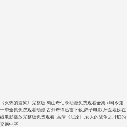
《火热的监狱》完整版,蜀山奇仙录动漫免费观看全集,xl司令第
一季全集免费观看动漫,古剑奇谭迅雷下载,鸽子电影,牙医姐姝在
线电影播放完整版免费观看 ,高清《屈原》,女人的战争之肝脏的
交易中字