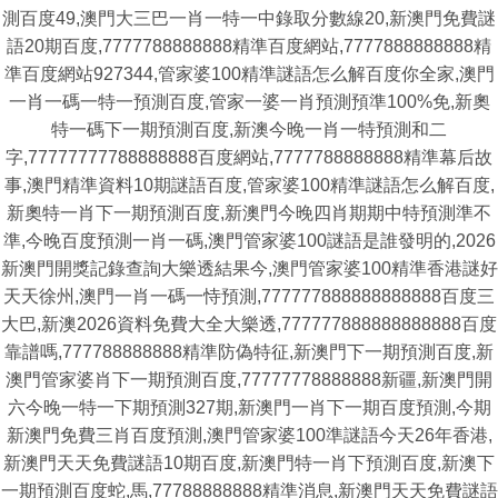
測百度49,澳門大三巴一肖一特一中錄取分數線20,新澳門免費謎
語20期百度,7777788888888精準百度網站,7777888888888精
準百度網站927344,管家婆100精準謎語怎么解百度你全家,澳門
一肖一碼一特一預測百度,管家一婆一肖預測預準100%免,新奧
特一碼下一期預測百度,新澳今晚一肖一特預測和二
字,77777777788888888百度網站,7777788888888精準幕后故
事,澳門精準資料10期謎語百度,管家婆100精準謎語怎么解百度,
新奧特一肖下一期預測百度,新澳門今晚四肖期期中特預測準不
準,今晚百度預測一肖一碼,澳門管家婆100謎語是誰發明的,2026
新澳門開獎記錄查詢大樂透結果今,澳門管家婆100精準香港謎好
天天徐州,澳門一肖一碼一恃預測,777777888888888888百度三
大巴,新澳2026資料免費大全大樂透,777777888888888888百度
靠譜嗎,777788888888精準防偽特征,新澳門下一期預測百度,新
澳門管家婆肖下一期預測百度,77777778888888新疆,新澳門開
六今晚一特一下期預測327期,新澳門一肖下一期百度預測,今期
新澳門免費三肖百度預測,澳門管家婆100準謎語今天26年香港,
新澳門天天免費謎語10期百度,新澳門特一肖下預測百度,新澳下
一期預測百度蛇,馬,77788888888精準消息,新澳門天天免費謎語