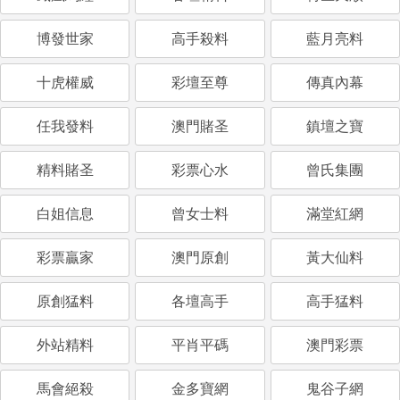
博發世家
高手殺料
藍月亮料
十虎權威
彩壇至尊
傳真內幕
任我發料
澳門賭圣
鎮壇之寶
精料賭圣
彩票心水
曾氏集團
白姐信息
曾女士料
滿堂紅網
彩票贏家
澳門原創
黃大仙料
原創猛料
各壇高手
高手猛料
外站精料
平肖平碼
澳門彩票
馬會絕殺
金多寶網
鬼谷子網