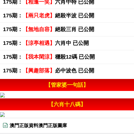
175期：
【相逢一笑】
六肖中特 已公開
175期：
【兩只老虎】
絕殺半波 已公開
175期：
【無地自容】
絕殺三肖 已公開
175期：
【涼亭相遇】
六肖中 已公開
175期：
【我本閑涼】
穩殺12碼 已公開
175期：
【興趣部落】
必中波色 已公開
【管家婆一句話】
【六肖十八碼】
澳門正版資料澳門正版圖庫