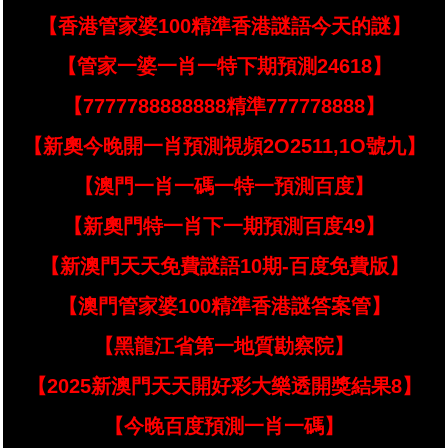
【香港管家婆100精準香港謎語今天的謎】
【管家一婆一肖一特下期預測24618】
【7777788888888精準777778888】
【新奧今晚開一肖預測視頻2O2511,1O號九】
【澳門一肖一碼一特一預測百度】
【新奧門特一肖下一期預測百度49】
【新澳門天天免費謎語10期-百度免費版】
【澳門管家婆100精準香港謎答案管】
【黑龍江省第一地質勘察院】
【2025新澳門天天開好彩大樂透開獎結果8】
【今晚百度預測一肖一碼】