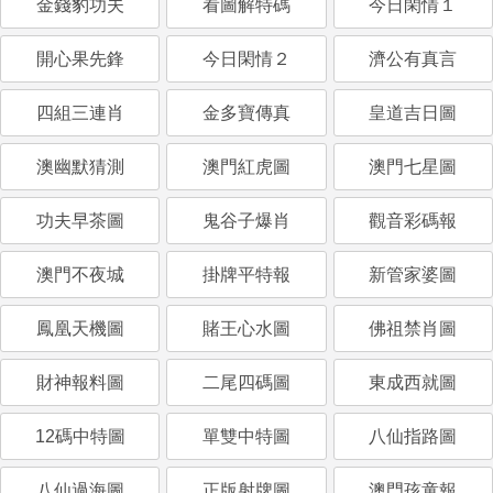
金錢豹功夫
看圖解特碼
今日閑情１
開心果先鋒
今日閑情２
濟公有真言
四組三連肖
金多寶傳真
皇道吉日圖
澳幽默猜測
澳門紅虎圖
澳門七星圖
功夫早茶圖
鬼谷子爆肖
觀音彩碼報
澳門不夜城
掛牌平特報
新管家婆圖
鳳凰天機圖
賭王心水圖
佛祖禁肖圖
財神報料圖
二尾四碼圖
東成西就圖
12碼中特圖
單雙中特圖
八仙指路圖
八仙過海圖
正版射牌圖
澳門孩童報