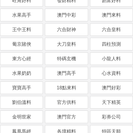
旺角好料
發財精料
創富好料
水果高手
澳門中彩
澳門來料
王中王料
六合財神
六合皇料
葡京賭俠
大刀皇料
四柱預測
東方心經
特碼玄機
小龍人料
水果奶奶
澳門高手
心水資料
寶寶高手
18點來料
澳門好彩
劉伯溫料
官方供料
天下精英
金明世家
澳門官方
彩券公司
鳳凰馬經
各壇精料
特區天順