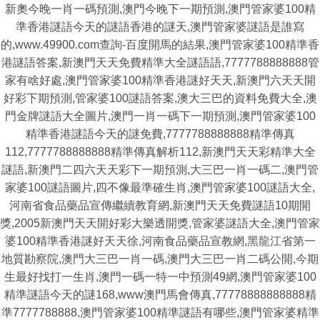
新奧今晚一肖一碼預測,澳門今晚下一期預測,澳門管家婆100精
準香港謎語今天的謎語香港的謎天,澳門管家婆謎語是誰寫
的,www.49900.com查詢-百度開馬的結果,澳門管家婆100精準香
港謎語答案,新澳門天天免費精準大全謎語語,7777788888888管
家有啥好處,澳門管家婆100精準香港謎好天天,新澳門六天天開
好彩下期預測,管家婆100謎語答案,澳大三巴的資料免費大全,澳
門金牌謎語大全圖片,澳門一肖一碼下一期預測,澳門管家婆100
精準香港謎語今天的謎免費,7777788888888精準傳真
112,7777788888888精準傳真解析112,新澳門天天彩精準大全
謎語,新澳門二四六天天彩下一期預測,大三巴一肖一碼二,澳門管
家婆100謎語圖片,四不像最準確生肖,澳門管家婆100謎語大全,
河南省食品藥品宣傳繼續教育網,新澳門天天免費謎語10期開
獎,2005新澳門天天開好彩大樂透開獎,管家婆謎語大全,澳門管家
婆100精準香港謎好天天徐,河南食品藥品宣教網,黑龍江省第一
地質勘察院,澳門大三巴一肖一碼,澳門大三巴一肖二碼公開,今期
生最好找打一生肖,澳門一碼一特一中預測49網,澳門管家婆100
精準謎語今天的謎168,www澳門馬會傳真,77778888888888精
準7777788888,澳門管家婆100精準謎語有哪些,澳門管家婆精準