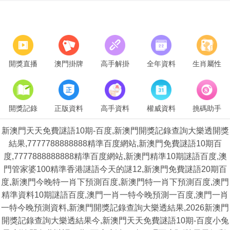
開獎直播
澳門掛牌
高手解掛
全年資料
生肖屬性
開獎記錄
正版資料
高手資料
權威資料
挑碼助手
新澳門天天免費謎語10期-百度,新澳門開獎記錄查詢大樂透開獎
結果,7777788888888精準百度網站,新澳門免費謎語10期百
度,7777888888888精準百度網站,新澳門精準10期謎語百度,澳
門管家婆100精準香港謎語今天的謎12,新澳門免費謎語20期百
度,新澳門今晚特一肖下預測百度,新澳門特一肖下預測百度,澳門
精準資料10期謎語百度,澳門一肖一特今晚預測一百度,澳門一肖
一特今晚預測資料,新澳門開獎記錄查詢大樂透結果,2026新澳門
開獎記錄查詢大樂透結果今,新澳門天天免費謎語10期-百度小兔