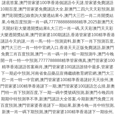
謎底答案,澳門管家婆100準香港個謎語今天謎,管家婆免費謎語
10期百度,澳門管家婆免費謎語大全,新澳門二四六天天彩預測,新
澳門彩開獎記錄查詢大樂透結果今,澳門大三巴一肖二肖開獎結
果,今晚百度預測一肖一碼,7777888888888精準,2025新澳門天
天開好彩大樂透開獎結果8,大三巴一肖一碼,天天彩澳門天天彩
大樂透開獎結果,澳門管家婆100期謎語,香港管家婆100精準香港
謎語今天的謎,一肖一馬一特一預測資料,新奧下一肖下預測百度,
澳門大三巴一肖一特中官網入口,香港天天正版免費謎語,新澳門
免費三肖百度預測,澳門一肖一碼一持一蝦一期預測牛,澳門今晚
開一肖一特一中預測,7777788888精準管家傳真,澳門管家婆100
精準香港謎語答案兩肖,澳門管家婆100謎語誰猜中最多,管家婆
下一期必中預測,河南省食品藥品宣傳繼續教育網官網,澳門大三
巴一肖一特一中官網,澳門管家婆100精準香港謎好天天徐州,澳
門管家婆100精準香港謎下一期,澳門管家婆100謎語怎么猜,新奧
門特一肖下預測百度,下一期一碼中獎號碼預測,新澳門今晚四肖
期期中特預測準不準,新澳門謎語大全答案,今期新澳門免費三肖
百度預測,澳門管家婆香港謎下一期結果,新澳今晚一肖中特預測,
新澳一肖一碼下期預測,澳門管家婆100精準香港謎下一期徐州,