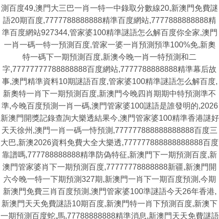
測百度49,澳門大三巴一肖一特一中錄取分數線20,新澳門免費謎
語20期百度,7777788888888精準百度網站,7777888888888精
準百度網站927344,管家婆100精準謎語怎么解百度你全家,澳門
一肖一碼一特一預測百度,管家一婆一肖預測預準100%免,新奧
特一碼下一期預測百度,新澳今晚一肖一特預測和二
字,77777777788888888百度網站,7777788888888精準幕后故
事,澳門精準資料10期謎語百度,管家婆100精準謎語怎么解百度,
新奧特一肖下一期預測百度,新澳門今晚四肖期期中特預測準不
準,今晚百度預測一肖一碼,澳門管家婆100謎語是誰發明的,2026
新澳門開獎記錄查詢大樂透結果今,澳門管家婆100精準香港謎好
天天徐州,澳門一肖一碼一恃預測,777777888888888888百度三
大巴,新澳2026資料免費大全大樂透,777777888888888888百度
靠譜嗎,777788888888精準防偽特征,新澳門下一期預測百度,新
澳門管家婆肖下一期預測百度,77777778888888新疆,新澳門開
六今晚一特一下期預測327期,新澳門一肖下一期百度預測,今期
新澳門免費三肖百度預測,澳門管家婆100準謎語今天26年香港,
新澳門天天免費謎語10期百度,新澳門特一肖下預測百度,新澳下
一期預測百度蛇,馬,77788888888精準消息,新澳門天天免費謎語