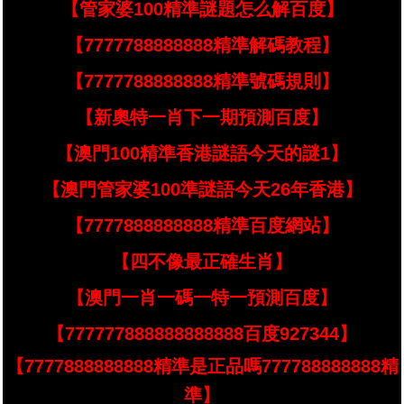
【管家婆100精準謎題怎么解百度】
【7777788888888精準解碼教程】
【7777788888888精準號碼規則】
【新奧特一肖下一期預測百度】
【澳門100精準香港謎語今天的謎1】
【澳門管家婆100準謎語今天26年香港】
【7777888888888精準百度網站】
【四不像最正確生肖】
【澳門一肖一碼一特一預測百度】
【777777888888888888百度927344】
【7777888888888精準是正品嗎777788888888精
準】